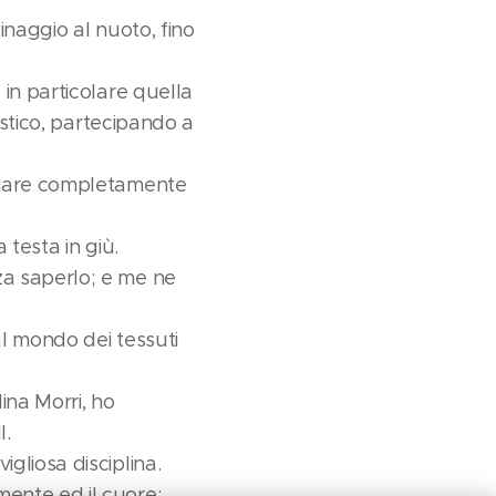
tinaggio al nuoto, fino
 in particolare quella
istico, partecipando a
mbiare completamente
 testa in giù.
za saperlo; e me ne
al mondo dei tessuti
ina Morri, ho
I.
gliosa disciplina.
ente ed il cuore: