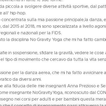
da piccola a svolgere diverse attività sportive, dal pat
 all' hip-hop.
 concentrata sulla mia passione principale,la danza, e
, dal 2015 al 2018, mi sono specializzata a livello agon
egionali e nazionali per la FIDS.
uto la disciplina No Gravity Yoga che mi ha fatto ca
fie in sospensione, sfidare la gravità, vedere le cose a
l tipo di movimento che cercavo da tutta la vita sen
sione per la danza aerea, che mi ha fatto avvicinare 
ratico da diversi anni.
e alla fiducia delle mie insegnanti Anna Prezioso e Sel
come insegnante NoGravityYoga, riconosciuto dal CON
segno nei corsi per adulti e per bambini questa meravi
che il concetto di insegnamento passi attraverso la m