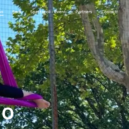
mo
Sedi
Spettacoli - Eventi
Partners
Contatti
NO